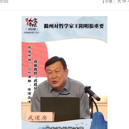
:02
【字体：
大
中